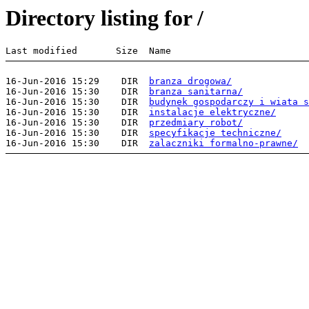
Directory listing for /
16-Jun-2016 15:29    DIR  
branza drogowa/
16-Jun-2016 15:30    DIR  
branza sanitarna/
16-Jun-2016 15:30    DIR  
budynek gospodarczy i wiata s
16-Jun-2016 15:30    DIR  
instalacje elektryczne/
16-Jun-2016 15:30    DIR  
przedmiary robot/
16-Jun-2016 15:30    DIR  
specyfikacje techniczne/
16-Jun-2016 15:30    DIR  
zalaczniki formalno-prawne/